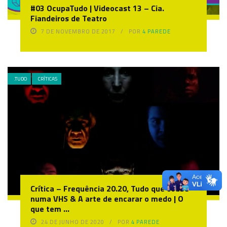
#03 OcupaTudo | Videocast 13 – Cia.
Fiandeiros de Teatro
7 DE NOVEMBRO DE 2017
POR
4 PAREDE
.TUDO
CRÍTICAS
Crítica – Frequência 20.20, Tudo que coube
numa VHS & A arte de encarar o medo | O
que tem ...
24 DE JUNHO DE 2020
POR
4 PAREDE