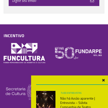
.TUDO
ENTREVISTAS
Não há ilusão aparente |
Entrevista – Súbita
Companhia de Teatro