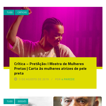
.TUDO
CRÍTICAS
Crítica – PretAção: I Mostra de Mulheres
Pretas | Carta às mulheres atrizes de pele
preta
5 DE AGOSTO DE 2019
POR
4 PAREDE
.TUDO
DOSSIÊS