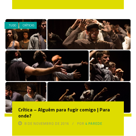
.TUDO
CRÍTICAS
Crítica – Alguém para fugir comigo | Para
onde?
8 DE NOVEMBRO DE 2016
POR
4 PAREDE