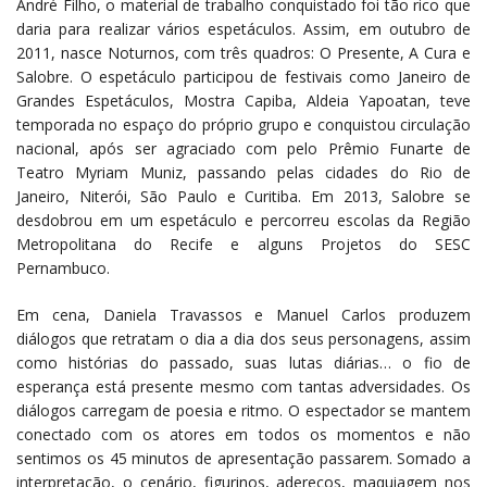
André Filho, o material de trabalho conquistado foi tão rico que
daria para realizar vários espetáculos. Assim, em outubro de
2011, nasce Noturnos, com três quadros: O Presente, A Cura e
Salobre. O espetáculo participou de festivais como Janeiro de
Grandes Espetáculos, Mostra Capiba, Aldeia Yapoatan, teve
temporada no espaço do próprio grupo e conquistou circulação
nacional, após ser agraciado com pelo Prêmio Funarte de
Teatro Myriam Muniz, passando pelas cidades do Rio de
Janeiro, Niterói, São Paulo e Curitiba. Em 2013, Salobre se
desdobrou em um espetáculo e percorreu escolas da Região
Metropolitana do Recife e alguns Projetos do SESC
Pernambuco.
Em cena, Daniela Travassos e Manuel Carlos produzem
diálogos que retratam o dia a dia dos seus personagens, assim
como histórias do passado, suas lutas diárias… o fio de
esperança está presente mesmo com tantas adversidades. Os
diálogos carregam de poesia e ritmo. O espectador se mantem
conectado com os atores em todos os momentos e não
sentimos os 45 minutos de apresentação passarem. Somado a
interpretação, o cenário, figurinos, adereços, maquiagem nos