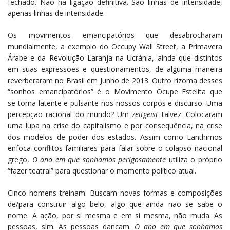
fechado. Não há ligação definitiva. São linhas de intensidade,
apenas linhas de intensidade.
Os movimentos emancipatórios que desabrocharam
mundialmente, a exemplo do Occupy Wall Street, a Primavera
Árabe e da Revolução Laranja na Ucránia, ainda que distintos
em suas expressões e questionamentos, de alguma maneira
reverberaram no Brasil em Junho de 2013. Outro rizoma desses
“sonhos emancipatórios” é o Movimento Ocupe Estelita que
se torna latente e pulsante nos nossos corpos e discurso. Uma
percepção racional do mundo? Um
zeitgeist
talvez. Colocaram
uma lupa na crise do capitalismo e por consequência, na crise
dos modelos de poder dos estados. Assim como Lanthimos
enfoca conflitos familiares para falar sobre o colapso nacional
grego,
O ano em que sonhamos perigosamente
utiliza o próprio
“fazer teatral” para questionar o momento político atual.
Cinco homens treinam. Buscam novas formas e composições
de/para construir algo belo, algo que ainda não se sabe o
nome. A ação, por si mesma e em si mesma, não muda. As
pessoas, sim. As pessoas dançam.
O ano em que sonhamos