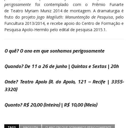
perigosamente
foi contemplado com o Prêmio Funarte
de Teatro Myriam Muniz 2014 de montagem. A dramaturgia é
fruto do projeto
Jogo Magiluth: Manuntenção de Pesquisa
, pelo
Funcultura 2013/2014, e recebe apoio do Centro de Formação e
Pesquisa Apolo-Hermilo pelo edital de pesquisa 2015.1.
O quê?
O ano em que sonhamos perigosamente
Quando?
De 11 a 26 de junho | Quintas e Sextas | 20h
Onde?
Teatro Apolo
(R. do Apolo, 121 – Recife | 3355-
3320)
Quanto?
R$ 20,00
(Inteira) |
R$ 10,00
(Meia)
TAGS
MAGILUTH
O ANO EM QUE SONHAMOS PERIGOSAMENTE