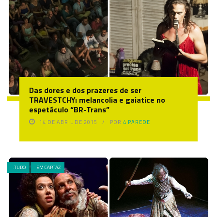
Das dores e dos prazeres de ser
TRAVESTCHY: melancolia e gaiatice no
espetáculo “BR-Trans”
14 DE ABRIL DE 2015
POR
4 PAREDE
.TUDO
EM CARTAZ