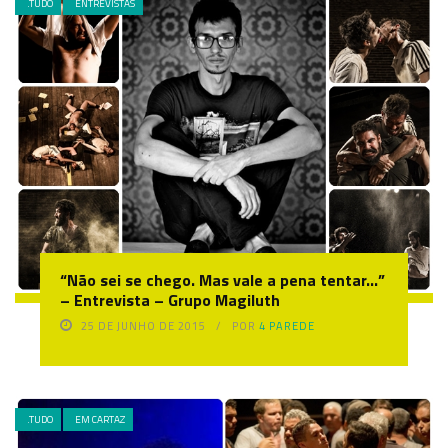
.TUDO
ENTREVISTAS
“Não sei se chego. Mas vale a pena tentar…”
– Entrevista – Grupo Magiluth
25 DE JUNHO DE 2015
POR
4 PAREDE
.TUDO
EM CARTAZ