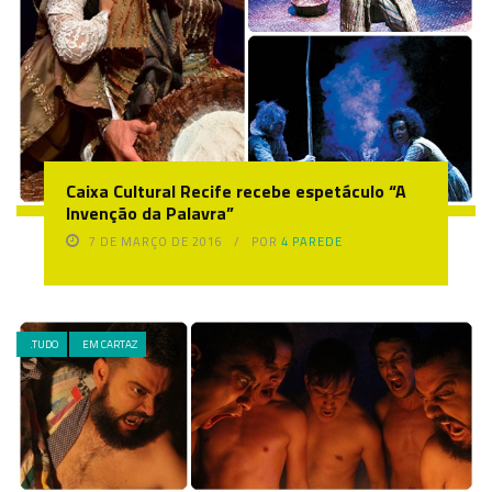
Caixa Cultural Recife recebe espetáculo “A
Invenção da Palavra”
7 DE MARÇO DE 2016
POR
4 PAREDE
.TUDO
EM CARTAZ