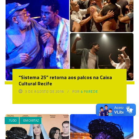
“Sistema 25” retorna aos palcos na Caixa
Cultural Recife
3 DE AGOSTO DE 2016
POR
4 PAREDE
.TUDO
EM CARTAZ