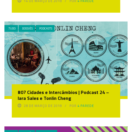
14 DE MARÇO DE 2018
POR
4 PAREDE
.TUDO
DOSSIÊS
PODCASTS
#07 Cidades e Intercâmbios | Podcast 24 –
Iara Sales e Tonlin Cheng
28 DE MARÇO DE 2018
POR
4 PAREDE