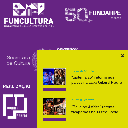
.TUDO
EM CARTAZ
“Sistema 25” retorna aos
palcos na Caixa Cultural Recife
.TUDO
EM CARTAZ
“Beijo no Asfalto” retoma
temporada no Teatro Apolo