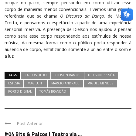
ocupar no palco, sempre pensando em como utilizar esse
corpo de maneiras menos convencionais. Tivemos uma grande
referência que se chama
O Discurso da Dança
, de Mariana
Trotta, e pensamos o espetáculo a partir de uma experiência
sensorial imersiva. A presença de Dielson nos ajudou a pensar
como seria esse corpo respondendo aos estímulos de nossa
música, da mesma forma como o público podia responder à
ausência de corpo, enfatizando somente a união entre o som e
a luz.
TAGS
CARLOS FILHO
CLEISON RAMOS
DIELSON PESSÔA
ESTESIA
MAGILUTH
MÁRCIO ANDRADE
MIGUEL MENDES
PORTO DIGITAL
TOMÁS BRANDÃO
Post Anterior
#04 Bits & Palcos | Teatro via ...