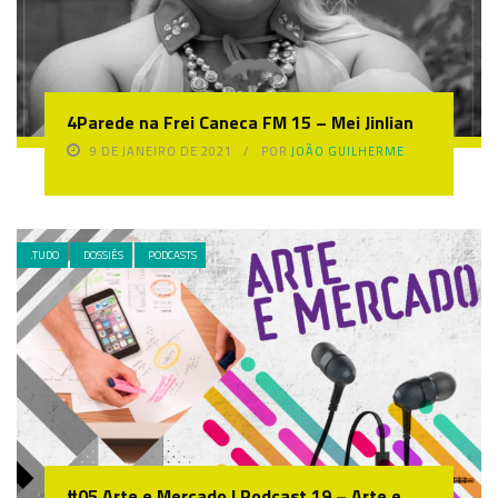
4Parede na Frei Caneca FM 15 – Mei Jinlian
9 DE JANEIRO DE 2021
POR
JOÃO GUILHERME
.TUDO
DOSSIÊS
PODCASTS
#05 Arte e Mercado | Podcast 19 – Arte e