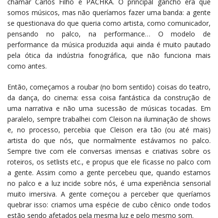
chamar Carlos Filho e PACHKA. O principal gancho era que
somos músicos, mas não queríamos fazer uma banda: a gente
se questionava do que queria como artista, como comunicador,
pensando no palco, na performance… O modelo de
performance da música produzida aqui ainda é muito pautado
pela ótica da indústria fonográfica, que não funciona mais
como antes.
Então, começamos a roubar (no bom sentido) coisas do teatro,
da dança, do cinema: essa coisa fantástica da construção de
uma narrativa e não uma sucessão de músicas tocadas. Em
paralelo, sempre trabalhei com Cleison na iluminação de shows
e, no processo, percebia que Cleison era tão (ou até mais)
artista do que nós, que normalmente estávamos no palco.
Sempre tive com ele conversas imensas e criativas sobre os
roteiros, os setlists etc., e propus que ele ficasse no palco com
a gente. Assim como a gente percebeu que, quando estamos
no palco e a luz incide sobre nós, é uma experiência sensorial
muito imersiva. A gente começou a perceber que queríamos
quebrar isso: criamos uma espécie de cubo cênico onde todos
estão sendo afetados pela mesma luz e pelo mesmo som.