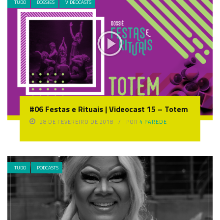
.TUDO
DOSSIÊS
VIDEOCASTS
#06 Festas e Rituais | Videocast 15 – Totem
28 DE FEVEREIRO DE 2018
POR
4 PAREDE
.TUDO
PODCASTS