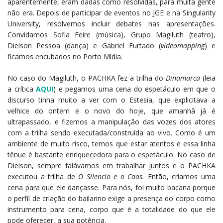
aparentemente, eram dadas como resolvidas, para muita gente
não era. Depois de participar de eventos no JGE e na Singularity
University, resolvemos incluir debates nas apresentações.
Convidamos Sofia Feire (música), Grupo Magiluth (teatro),
Dielson Pessoa (dança) e Gabriel Furtado (
videomapping
) e
ficamos encubados no Porto Mídia.
No caso do Magiluth, o PACHKA fez a trilha do
Dinamarca
(leia
a crítica
AQUI
) e pegamos uma cena do espetáculo em que o
discurso tinha muito a ver com o Estesia, que explicitava a
velhice do ontem e o novo do hoje, que amanhã já é
ultrapassado, e fizemos a manipulação das vozes dos atores
com a trilha sendo executada/construída ao vivo. Como é um
ambiente de muito risco, temos que estar atentos e essa linha
tênue é bastante enriquecedora para o espetáculo. No caso de
Dielson, sempre falávamos em trabalhar juntos e o PACHKA
executou a trilha de
O Silencio e o Caos.
Então, criamos uma
cena para que ele dançasse. Para nós, foi muito bacana porque
o perfil de criação do bailarino exige a presença do corpo como
instrumento para cena, corpo que é a totalidade do que ele
pode oferecer, a sua potência.