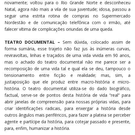
novamente; voltou para o Rio Grande Norte e desconheceu
Natal, agora não mais a vila de sua juventude; idosa, passou a
seguir uma estrita rotina de compras no Supermercado
Nordestão e de comunicação telefônica com o irmão, até
falecer vítima de complicações oriundas de uma queda.
TEATRO DOCUMENTAL –
Sem dúvida, colocado assim de
forma sumária, esse trajeto não faz jus às inúmeras curvas,
reviravoltas, linhas e traçados de uma vida vivida em 90 anos,
mas o achado do teatro documental não me parece ser a
recomposição de uma vida tal e qual ela se deu, tampouco o
tensionamento entre ficção e realidade; mas, sim, a
justaposição que ele produz entre macro-história e micro-
história. O teatro documental utiliza-se do dado biográfico,
factual, serve-se de pontos desta história de vida “real” para
abrir janelas de compreensão para nossas próprias vidas, para
criar identificações radicais, para enxergar a história desde
outros ângulos mais periféricos, para fazer a plateia se perceber
agente e partícipe da história, para cotejar passado e presente,
para, enfim, humanizar a história.