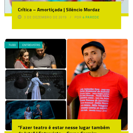
Crítica – Amortiçada | Silêncio Mordaz
3 DE DEZEMBRO DE 2019
POR
4 PAREDE
.TUDO
ENTREVISTAS
“Fazer teatro é estar nesse lugar também