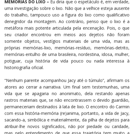
MEMÓRIAS DO LIXO –
Eu diria que o espetáculo é, em verdade,
uma investigação sobre o lixo. Não que a velhice esteja ausente
do trabalho, tampouco uso a figura do lixo como qualificativo
denegridor da montagem. Ao contrário, penso que o lixo é a
metáfora mais potente articulada pela encenação. Pois, o que
seu criador encontrou em meios aos dejetos não foram
somente objetos, vestígios materiais de uma vida, mas as
próprias memórias-lixo, memórias-resíduo, memórias-detrito,
memórias-entulho de uma brasileira, nordestina, idosa, mulher,
potiguar, cuja história de vida pouco ou nada interessa à
historiografia oficial.
“Nenhum parente acompanhou Jacy até o túmulo”, afirmam os
atores ao cerrar a narrativa. Um final sem testemunhas, uma
vida que se apagaria no anonimato, dela restando apenas
rastros materiais que, se não encontrassem o devido guardião,
permaneceriam destinados à lata de lixo. O encontro do Carmin
com essa história-memória (re)anima, portanto, a vida de Jacy,
sacando-a, simbólica e materialmente, da pilha de dejetos para
atribuir-lhe novos significados, não por piedade ou caridade,
mas pelo entendimento de que essa trajetória tem muito a