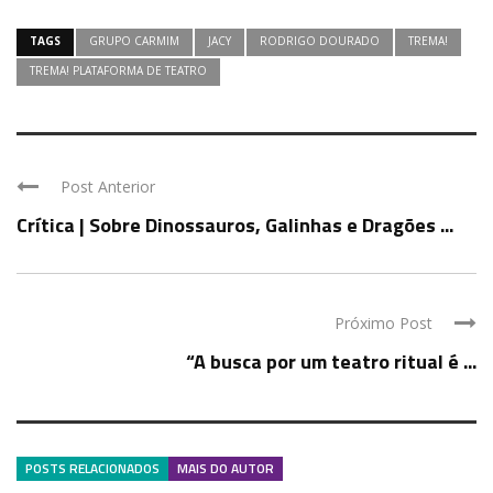
TAGS
GRUPO CARMIM
JACY
RODRIGO DOURADO
TREMA!
TREMA! PLATAFORMA DE TEATRO
Post Anterior
Crítica | Sobre Dinossauros, Galinhas e Dragões ...
Próximo Post
“A busca por um teatro ritual é ...
POSTS RELACIONADOS
MAIS DO AUTOR