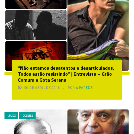
“Não estamos desatentos e desarticulados.
Todos estão resistindo” | Entrevista – Grão
Comum e Gota Serena
30 DE ABRIL DE 2016
POR
4 PAREDE
.TUDO
DOSSIÊS