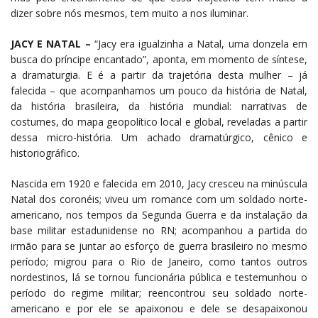
dizer sobre nós mesmos, tem muito a nos iluminar.
JACY E NATAL –
“Jacy era igualzinha a Natal, uma donzela em
busca do príncipe encantado”, aponta, em momento de síntese,
a dramaturgia. E é a partir da trajetória desta mulher – já
falecida – que acompanhamos um pouco da história de Natal,
da história brasileira, da história mundial: narrativas de
costumes, do mapa geopolítico local e global, reveladas a partir
dessa micro-história. Um achado dramatúrgico, cênico e
historiográfico.
Nascida em 1920 e falecida em 2010, Jacy cresceu na minúscula
Natal dos coronéis; viveu um romance com um soldado norte-
americano, nos tempos da Segunda Guerra e da instalação da
base militar estadunidense no RN; acompanhou a partida do
irmão para se juntar ao esforço de guerra brasileiro no mesmo
período; migrou para o Rio de Janeiro, como tantos outros
nordestinos, lá se tornou funcionária pública e testemunhou o
período do regime militar; reencontrou seu soldado norte-
americano e por ele se apaixonou e dele se desapaixonou