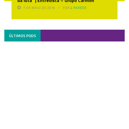
da luta” | Entrevista – Grupo Carmim
1 DE MAIO DE 2016
POR
4 PAREDE
ÚLTIMOS PODS