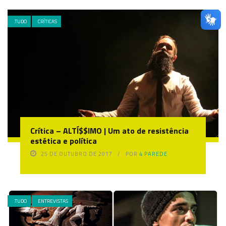
.TUDO
CRÍTICAS
Crítica – ALTÍ$$IMO | Um ato de resistência
estética e política
25 DE OUTUBRO DE 2017
POR
4 PAREDE
.TUDO
ENTREVISTAS