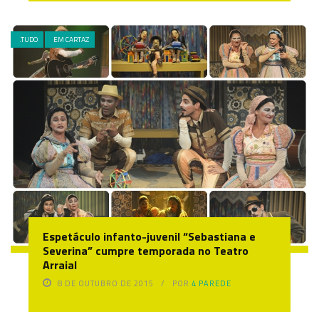
.TUDO
EM CARTAZ
Espetáculo infanto-juvenil “Sebastiana e
Severina” cumpre temporada no Teatro
Arraial
8 DE OUTUBRO DE 2015
POR
4 PAREDE