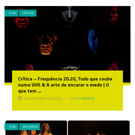
.TUDO
CRÍTICAS
Crítica – Frequência 20.20, Tudo que coube
numa VHS & A arte de encarar o medo | O
que tem ...
24 DE JUNHO DE 2020
POR
4 PAREDE
.TUDO
EM CARTAZ