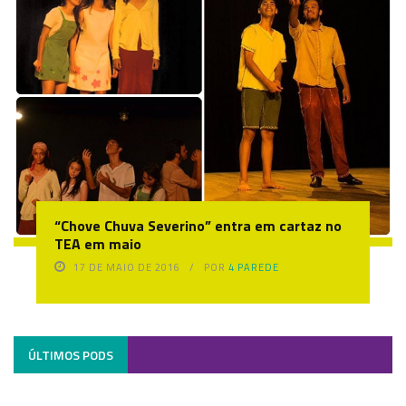
“Chove Chuva Severino” entra em cartaz no
TEA em maio
17 DE MAIO DE 2016
POR
4 PAREDE
ÚLTIMOS PODS