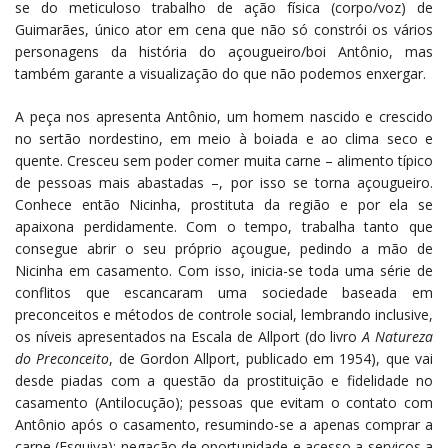
se do meticuloso trabalho de ação física (corpo/voz) de
Guimarães, único ator em cena que não só constrói os vários
personagens da história do açougueiro/boi Antônio, mas
também garante a visualização do que não podemos enxergar.
A peça nos apresenta Antônio, um homem nascido e crescido
no sertão nordestino, em meio à boiada e ao clima seco e
quente. Cresceu sem poder comer muita carne – alimento típico
de pessoas mais abastadas –, por isso se torna açougueiro.
Conhece então Nicinha, prostituta da região e por ela se
apaixona perdidamente. Com o tempo, trabalha tanto que
consegue abrir o seu próprio açougue, pedindo a mão de
Nicinha em casamento. Com isso, inicia-se toda uma série de
conflitos que escancaram uma sociedade baseada em
preconceitos e métodos de controle social, lembrando inclusive,
os níveis apresentados na Escala de Allport (do livro
A Natureza
do Preconceito
, de Gordon Allport, publicado em 1954), que vai
desde piadas com a questão da prostituição e fidelidade no
casamento (Antilocução); pessoas que evitam o contato com
Antônio após o casamento, resumindo-se a apenas comprar a
carne (Esquiva); negação de oportunidade e acesso a serviços a