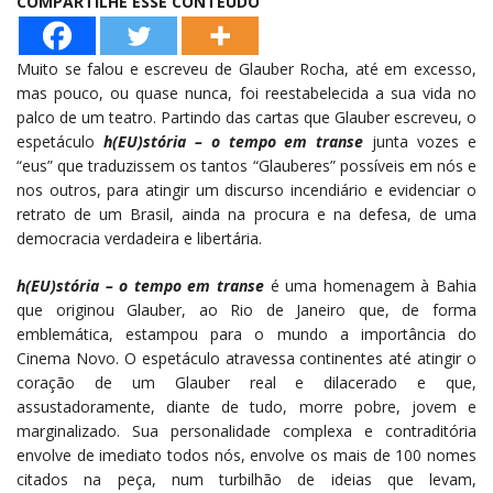
COMPARTILHE ESSE CONTEÚDO
Muito se falou e escreveu de Glauber Rocha, até em excesso,
mas pouco, ou quase nunca, foi reestabelecida a sua vida no
palco de um teatro. Partindo das cartas que Glauber escreveu, o
espetáculo
h(EU)stória – o tempo em transe
junta vozes e
“eus” que traduzissem os tantos “Glauberes” possíveis em nós e
nos outros, para atingir um discurso incendiário e evidenciar o
retrato de um Brasil, ainda na procura e na defesa, de uma
democracia verdadeira e libertária.
h(EU)stória – o tempo em transe
é uma homenagem à Bahia
que originou Glauber, ao Rio de Janeiro que, de forma
emblemática, estampou para o mundo a importância do
Cinema Novo. O espetáculo atravessa continentes até atingir o
coração de um Glauber real e dilacerado e que,
assustadoramente, diante de tudo, morre pobre, jovem e
marginalizado. Sua personalidade complexa e contraditória
envolve de imediato todos nós, envolve os mais de 100 nomes
citados na peça, num turbilhão de ideias que levam,