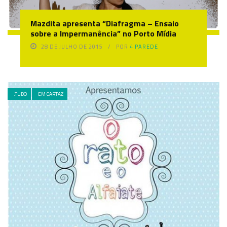
Mazdita apresenta “Diafragma – Ensaio
sobre a Impermanência” no Porto Mídia
28 DE JULHO DE 2015
POR
4 PAREDE
.TUDO
EM CARTAZ