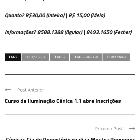
Quanto?
R$30,00
(Inteira) |
R$ 15,00
(Meia)
Informações?
8588.1388
(Aguiar) |
8493.1650
(Fecher)
TAGS
H(EU)STORIA
TEATRO
TEATRO ARRAIAL
TEMPORADA
Post Anterior
Curso de Iluminação Cênica 1.1 abre inscrições
Próximo Post
Cênicas Cia de Repertório realiza Mostra Pequenos