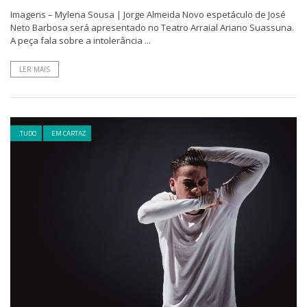
Imagens – Mylena Sousa | Jorge Almeida Novo espetáculo de José
Neto Barbosa será apresentado no Teatro Arraial Ariano Suassuna.
A peça fala sobre a intolerância ...
LER MAIS
.TUDO
EM CARTAZ