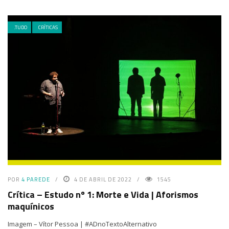
.TUDO
CRÍTICAS
POR
4 PAREDE
4 DE ABRIL DE 2022
1545
Crítica – Estudo nº 1: Morte e Vida | Aforismos
maquínicos
Imagem – Vítor Pessoa | #ADnoTextoAlternativo