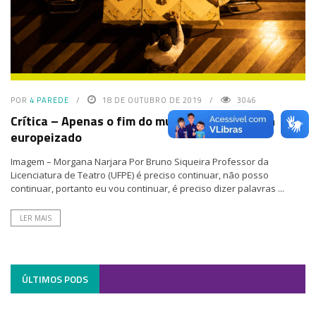
POR
4 PAREDE
18 DE OUTUBRO DE 2019
3046
Crítica – Apenas o fim do mundo | Um Magiluth
europeizado
Imagem – Morgana Narjara Por Bruno Siqueira Professor da
Licenciatura de Teatro (UFPE) é preciso continuar, não posso
continuar, portanto eu vou continuar, é preciso dizer palavras ...
LER MAIS
ÚLTIMOS PODS