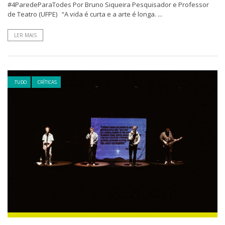
#4ParedeParaTodes Por Bruno Siqueira Pesquisador e Professor
de Teatro (UFPE) “A vida é curta e a arte é longa. ...
LER MAIS
.TUDO
CRÍTICAS