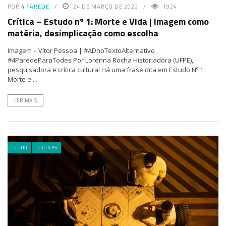
POR
4 PAREDE
24 DE MARÇO DE 2022
1924
Crítica – Estudo nº 1: Morte e Vida | Imagem como
matéria, desimplicação como escolha
Imagem – Vítor Pessoa | #ADnoTextoAlternativo
#4ParedeParaTodes Por Lorenna Rocha Historiadora (UFPE),
pesquisadora e crítica cultural Há uma frase dita em Estudo Nº 1:
Morte e ...
LER MAIS
.TUDO
CRÍTICAS