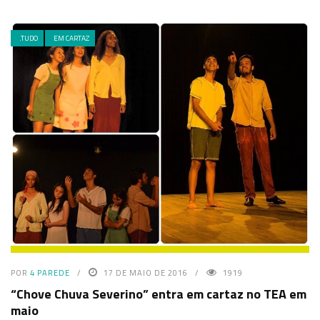
.TUDO
EM CARTAZ
POR
4 PAREDE
17 DE MAIO DE 2016
1919
“Chove Chuva Severino” entra em cartaz no TEA em
maio