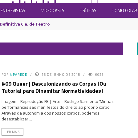
ENTREVISTAS
VIDEOCASTS
CRÍTICAS
COMO COLA
Definitiva Cia. de Teatro
POR
4 PAREDE
18 DE JUNHO DE 2018
6026
#09 Queer | Desculonizando as Corpas [Ou
Tutorial para Dinamitar Normatividades]
Imagem – Reprodução FB | Arte – Rodrigo Sarmento ‘Minhas
performances são manifestos do direito ao próprio corpo.
Através da autonomia dos nossos corpos, podemos
desestabilizar ...
LER MAIS