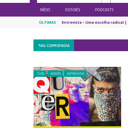
INÍCIO
DOSSIÊS
PODCASTS
ÚLTIMAS
Entrevista – Uma escolha radical | 
TAG: COPROFAGIA
.TUDO
DOSSIÊS
ENTREVISTAS