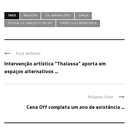
TAGS
BAILAORA
CIA. KARINA LEIRO
DANÇA
FESTIVAL DE DANÇA DO RECIFE
TEATRO LUIZ MENDONÇA
Post Anterior
Intervenção artística “Thalassa” aporta em
espaços alternativos ...
Próximo Post
Cena Off completa um ano de existência ...