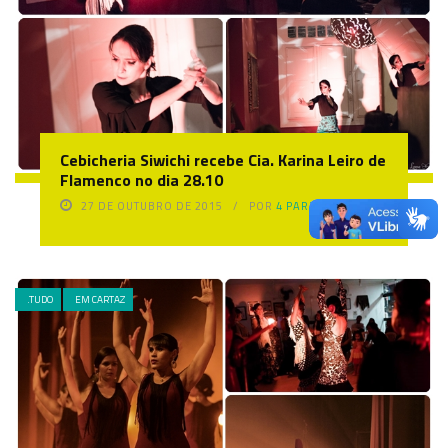
Cebicheria Siwichi recebe Cia. Karina Leiro de
Flamenco no dia 28.10
27 DE OUTUBRO DE 2015
POR
4 PAREDE
.TUDO
EM CARTAZ