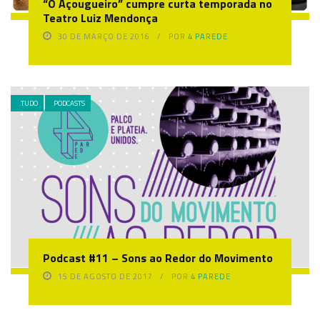
“O Açougueiro” cumpre curta temporada no
Teatro Luiz Mendonça
30 DE MARÇO DE 2016
POR
4 PAREDE
.TUDO
PODCASTS
Podcast #11 – Sons ao Redor do Movimento
15 DE AGOSTO DE 2017
POR
4 PAREDE