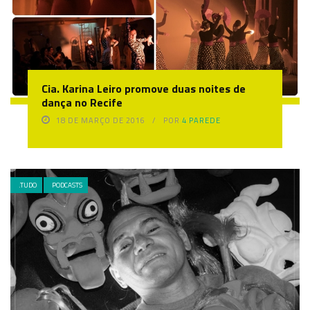
Cia. Karina Leiro promove duas noites de
dança no Recife
18 DE MARÇO DE 2016
POR
4 PAREDE
.TUDO
PODCASTS