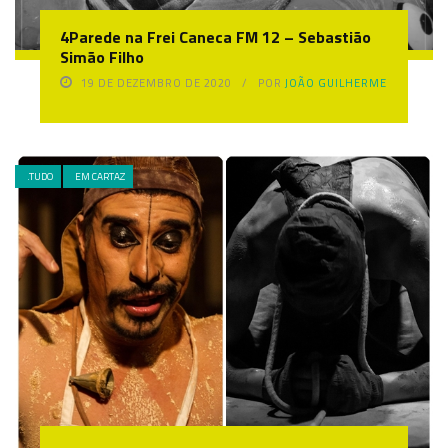
4Parede na Frei Caneca FM 12 – Sebastião
Simão Filho
19 DE DEZEMBRO DE 2020
POR
JOÃO GUILHERME
.TUDO
EM CARTAZ