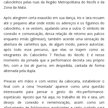
caboclinhos pelas ruas da Região Metropolitana do Recife e da
Zona da Mata.
Após atingirem certa exaustão em sua dança, Iris e Iara recuam
até o pequeno altar onde estão os adereços e os figurinos do
caboclinho, e se vestem, ajudando uma a outra. O símbolo de
conexão e comunicação, dessa relação de retorno aos palcos
enquanto irmãs (gêmeas!), também acende uma sensação de
abertura de caminhos que, de algum modo, parece autorizar,
após todo esse percurso, que elas se trajem como as
integrantes do Caboclinho 7 Flechas do Recife. E é nesse
momento da jornada que a performance decreta seu próprio
fim, com a
loa de guerra
, em despedida, cantada de forma
alternada pela dupla.
Preacas em mãos e com vestes da cabocaria, estabelecer o
final com a cena “montada” aparece como uma questão
interessante para pensar o gesto do rito-performance-
espetáculo. Aposto que há aqui, no trabalho de Iris e Iara, um
desejo de conexão e rememoração, assim como um
afastamento de folclorismos exotizantes e certo cuidado para