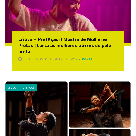
Crítica – PretAção: I Mostra de Mulheres
Pretas | Carta às mulheres atrizes de pele
preta
5 DE AGOSTO DE 2019
POR
4 PAREDE
.TUDO
CRÍTICAS