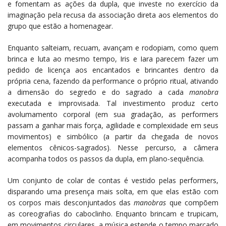
e fomentam as ações da dupla, que investe no exercício da
imaginação pela recusa da associação direta aos elementos do
grupo que estão a homenagear.
Enquanto salteiam, recuam, avançam e rodopiam, como quem
brinca e luta ao mesmo tempo, Iris e Iara parecem fazer um
pedido de licença aos encantados e brincantes dentro da
própria cena, fazendo da performance o próprio ritual, ativando
a dimensão do segredo e do sagrado a cada
manobra
executada e improvisada. Tal investimento produz certo
avolumamento corporal (em sua gradação, as performers
passam a ganhar mais força, agilidade e complexidade em seus
movimentos) e simbólico (a partir da chegada de novos
elementos cênicos-sagrados). Nesse percurso, a câmera
acompanha todos os passos da dupla, em plano-sequência.
Um conjunto de colar de contas é vestido pelas performers,
disparando uma presença mais solta, em que elas estão com
os corpos mais desconjuntados das
manobras
que compõem
as coreografias do caboclinho. Enquanto brincam e trupicam,
em movimentos circulares, a música estende o tempo marcado