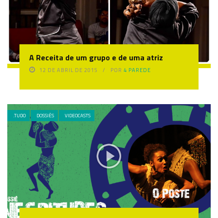
A Receita de um grupo e de uma atriz
12 DE ABRIL DE 2015
POR
4 PAREDE
.TUDO
DOSSIÊS
VIDEOCASTS