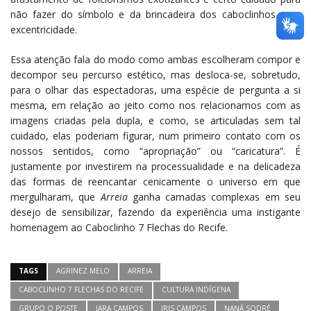
não fazer do símbolo e da brincadeira dos caboclinhos uma
excentricidade.
Essa atenção fala do modo como ambas escolheram compor e
decompor seu percurso estético, mas desloca-se, sobretudo,
para o olhar das espectadoras, uma espécie de pergunta a si
mesma, em relação ao jeito como nos relacionamos com as
imagens criadas pela dupla, e como, se articuladas sem tal
cuidado, elas poderiam figurar, num primeiro contato com os
nossos sentidos, como “apropriação” ou “caricatura”. É
justamente por investirem na processualidade e na delicadeza
das formas de reencantar cenicamente o universo em que
mergulharam, que
Arreia
ganha camadas complexas em seu
desejo de sensibilizar, fazendo da experiência uma instigante
homenagem ao Caboclinho 7 Flechas do Recife.
TAGS
AGRINEZ MELO
ARREIA
CABOCLINHO 7 FLECHAS DO RECIFE
CULTURA INDÍGENA
GRUPO O POSTE
IARA CAMPOS
IRIS CAMPOS
NANÁ SODRÉ