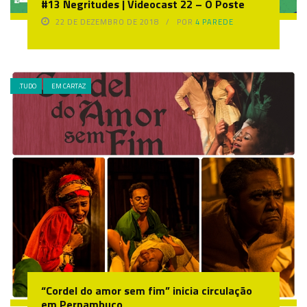
#13 Negritudes | Videocast 22 – O Poste
22 DE DEZEMBRO DE 2018
POR
4 PAREDE
.TUDO
EM CARTAZ
“Cordel do amor sem fim” inicia circulação
em Pernambuco