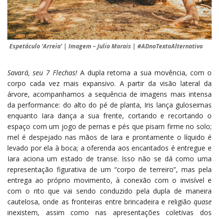
Espetáculo ‘Arreia’ | Imagem – Julio Morais | #ADnoTextoAlternativo
Savará, seu 7 Flechas!
A dupla retorna a sua movência, com o
corpo cada vez mais expansivo. A partir da visão lateral da
árvore, acompanhamos a sequência de imagens mais intensa
da performance: do alto do pé de planta, Iris lança guloseimas
enquanto Iara dança a sua frente, cortando e recortando o
espaço com um jogo de pernas e pés que pisam firme no solo;
mel é despejado nas mãos de Iara e prontamente o líquido é
levado por ela à boca; a oferenda aos encantados é entregue e
Iara aciona um estado de transe. Isso não se dá como uma
representação figurativa de um “corpo de terreiro”, mas pela
entrega ao próprio movimento, à conexão com o invisível e
com o rito que vai sendo conduzido pela dupla de maneira
cautelosa, onde as fronteiras entre brincadeira e religião
quase
inexistem, assim como nas apresentações coletivas dos