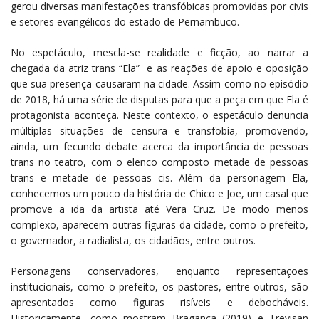
gerou diversas manifestações transfóbicas promovidas por civis
e setores evangélicos do estado de Pernambuco.
No espetáculo, mescla-se realidade e ficção, ao narrar a
chegada da atriz trans “Ela” e as reações de apoio e oposição
que sua presença causaram na cidade. Assim como no episódio
de 2018, há uma série de disputas para que a peça em que Ela é
protagonista aconteça. Neste contexto, o espetáculo denuncia
múltiplas situações de censura e transfobia, promovendo,
ainda, um fecundo debate acerca da importância de pessoas
trans no teatro, com o elenco composto metade de pessoas
trans e metade de pessoas cis. Além da personagem Ela,
conhecemos um pouco da história de Chico e Joe, um casal que
promove a ida da artista até Vera Cruz. De modo menos
complexo, aparecem outras figuras da cidade, como o prefeito,
o governador, a radialista, os cidadãos, entre outros.
Personagens conservadores, enquanto representações
institucionais, como o prefeito, os pastores, entre outros, são
apresentados como figuras risíveis e debocháveis.
Historicamente, como mostram Bragança (2019) e Trevisan