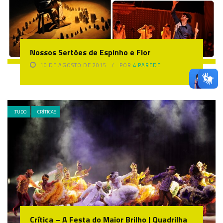
Nossos Sertões de Espinho e Flor
10 DE AGOSTO DE 2015
POR
4 PAREDE
.TUDO
CRÍTICAS
Crítica – A Festa do Maior Brilho | Quadrilha