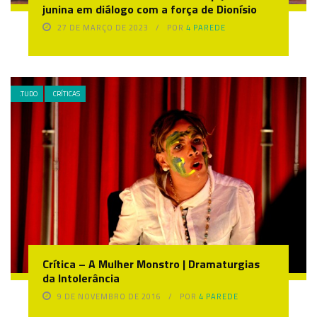
junina em diálogo com a força de Dionísio
27 DE MARÇO DE 2023
POR
4 PAREDE
.TUDO
CRÍTICAS
Crítica – A Mulher Monstro | Dramaturgias
da Intolerância
9 DE NOVEMBRO DE 2016
POR
4 PAREDE