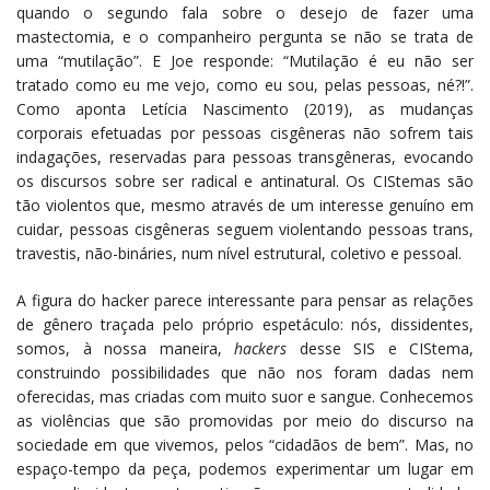
quando o segundo fala sobre o desejo de fazer uma
mastectomia, e o companheiro pergunta se não se trata de
uma “mutilação”. E Joe responde: “Mutilação é eu não ser
tratado como eu me vejo, como eu sou, pelas pessoas, né?!”.
Como aponta Letícia Nascimento (2019), as mudanças
corporais efetuadas por pessoas cisgêneras não sofrem tais
indagações, reservadas para pessoas transgêneras, evocando
os discursos sobre ser radical e antinatural. Os CIStemas são
tão violentos que, mesmo através de um interesse genuíno em
cuidar, pessoas cisgêneras seguem violentando pessoas trans,
travestis, não-bináries, num nível estrutural, coletivo e pessoal.
A figura do hacker parece interessante para pensar as relações
de gênero traçada pelo próprio espetáculo: nós, dissidentes,
somos, à nossa maneira,
hackers
desse SIS e CIStema,
construindo possibilidades que não nos foram dadas nem
oferecidas, mas criadas com muito suor e sangue. Conhecemos
as violências que são promovidas por meio do discurso na
sociedade em que vivemos, pelos “cidadãos de bem”. Mas, no
espaço-tempo da peça, podemos experimentar um lugar em