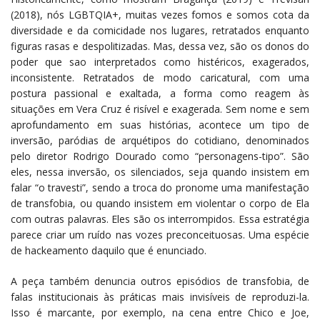
(2018), nós LGBTQIA+, muitas vezes fomos e somos cota da
diversidade e da comicidade nos lugares, retratados enquanto
figuras rasas e despolitizadas. Mas, dessa vez, são os donos do
poder que sao interpretados como histéricos, exagerados,
inconsistente. Retratados de modo caricatural, com uma
postura passional e exaltada, a forma como reagem às
situações em Vera Cruz é risível e exagerada. Sem nome e sem
aprofundamento em suas histórias, acontece um tipo de
inversão, paródias de arquétipos do cotidiano, denominados
pelo diretor Rodrigo Dourado como “personagens-tipo”. São
eles, nessa inversão, os silenciados, seja quando insistem em
falar “o travesti”, sendo a troca do pronome uma manifestação
de transfobia, ou quando insistem em violentar o corpo de Ela
com outras palavras. Eles são os interrompidos. Essa estratégia
parece criar um ruído nas vozes preconceituosas. Uma espécie
de hackeamento daquilo que é enunciado.
A peça também denuncia outros episódios de transfobia, de
falas institucionais às práticas mais invisíveis de reproduzi-la.
Isso é marcante, por exemplo, na cena entre Chico e Joe,