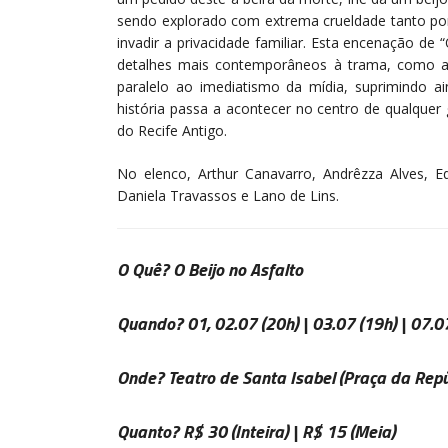
sendo explorado com extrema crueldade tanto por 
invadir a privacidade familiar. Esta encenação de 
detalhes mais contemporâneos à trama, como a 
paralelo ao imediatismo da mídia, suprimindo ai
história passa a acontecer no centro de qualque
do Recife Antigo.
No elenco, Arthur Canavarro, Andrêzza Alves, Edu
Daniela Travassos e Lano de Lins.
O Quê?
O Beijo no Asfalto
Quando?
01, 02.07
(20h) |
03.07
(19h) |
07.0
Onde?
Teatro de Santa Isabel
(Praça da Repúb
Quanto?
R$ 30
(Inteira) |
R$ 15
(Meia)