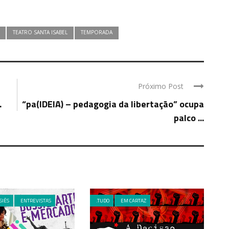
TEATRO SANTA ISABEL
TEMPORADA
Próximo Post
.
“pa(IDEIA) – pedagogia da libertação” ocupa
palco ...
SIÊS
ENTREVISTAS
.TUDO
EM CARTAZ