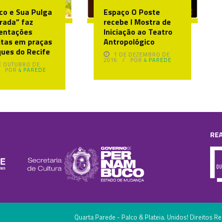
co e Sua Pulga
Espaço O Poste
rada” faz
recebe I Mostra de
entações
Iniciação ao Teatro
itas em praças
Antropológico
ques do Recife
1 DE DEZEMBRO DE
2016
POR
4 PAREDE
E OUTUBRO DE
POR
4 PAREDE
Quarta Parede - Palco & Plateia. Unidos! Direitos R