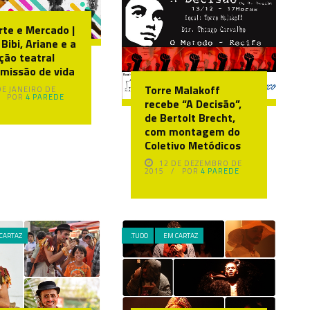
rte e Mercado |
Bibi, Ariane e a
ção teatral
missão de vida
Torre Malakoff
DE JANEIRO DE
POR
4 PAREDE
recebe “A Decisão”,
de Bertolt Brecht,
com montagem do
Coletivo Metódicos
12 DE DEZEMBRO DE
2015
POR
4 PAREDE
CARTAZ
.TUDO
EM CARTAZ