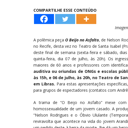
COMPARTILHE ESSE CONTEÚDO
Imagen
A polêmica peça
O Beijo no Asfalto
, de Nelson Ro
no Recife, desta vez no Teatro de Santa Isabel (Pra
deste final de semana (sexta-feira e sábado, dia
quinta-feira, dia 07 de julho, às 20h). Os ingre
maiores de 60 anos e professores com identific
auditiva ou oriundas de ONGs e escolas públ
às 15h, e 06 de julho, às 20h, no Teatro de S
em Libras.
Para estas apresentações específicas,
para grupos de espectadores (contatos com Andrêz
A trama de “O Beijo no Asfalto” mexe com a
homossexualidade de um jovem casado. A produçã
“Nelson Rodrigues e o Óbvio Ululante (Temporad
reviravolta que acontece na vida do jovem Arand
um pedido deste à beira da morte, lhe dá um beij