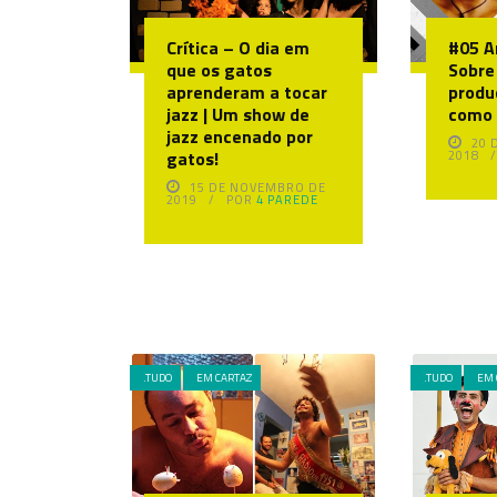
Crítica – O dia em
#05 A
que os gatos
Sobre 
aprenderam a tocar
produ
jazz | Um show de
como 
jazz encenado por
20 
gatos!
2018
15 DE NOVEMBRO DE
2019
POR
4 PAREDE
.TUDO
EM CARTAZ
.TUDO
EM 