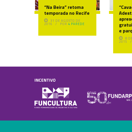
“Na Beira” retoma
“Cava
temporada no Recife
Adest
apres
31 DE AGOSTO DE
gratu
2016
POR
4 PAREDE
e par
8 D
2015