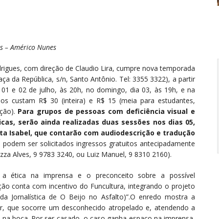
s – Américo Nunes
drigues, com direção de Claudio Lira, cumpre nova temporada
ça da República, s/n, Santo Antônio. Tel: 3355 3322), a partir
s 01 e 02 de julho, às 20h, no domingo, dia 03, às 19h, e na
ssos custam R$ 30 (inteira) e R$ 15 (meia para estudantes,
ação).
Para grupos de pessoas com deficiência visual e
icas, serão ainda realizadas duas sessões nos dias 05,
anta Isabel, que contarão com audiodescrição e tradução
 podem ser solicitados ingressos gratuitos antecipadamente
za Alves, 9 9783 3240, ou Luiz Manuel, 9 8310 2160).
 ética na imprensa e o preconceito sobre a possível
o conta com incentivo do Funcultura, integrando o projeto
a Jornalística de O Beijo no Asfalto)”.O enredo mostra a
ir, que socorre um desconhecido atropelado e, atendendo a
o na boca. Por ser casado, o caso ganha espaço na imprensa,