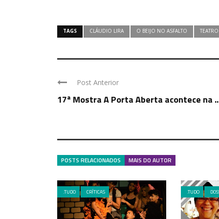
TAGS
CLÁUDIO LIRA
O BEIJO NO ASFALTO
TEATRO
Post Anterior
17ª Mostra A Porta Aberta acontece na ..
POSTS RELACIONADOS
MAIS DO AUTOR
.TUDO
CRÍTICAS
.TUDO
DOS