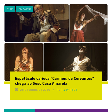
.TUDO
EM CARTAZ
Espetáculo carioca “Carmen, de Cervantes”
chega ao Sesc Casa Amarela
28 DE ABRIL DE 2016
POR
4 PAREDE