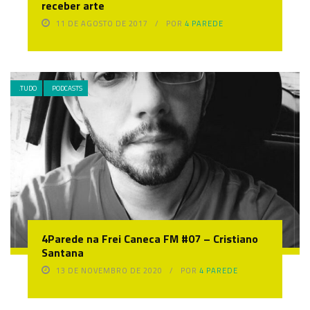
receber arte
11 DE AGOSTO DE 2017
POR
4 PAREDE
.TUDO
PODCASTS
4Parede na Frei Caneca FM #07 – Cristiano
Santana
13 DE NOVEMBRO DE 2020
POR
4 PAREDE