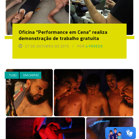
Oficina “Performance em Cena” realiza
demonstração de trabalho gratuita
27 DE OUTUBRO DE 2015
POR
4 PAREDE
.TUDO
EM CARTAZ