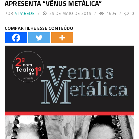
APRESENTA “VÊNUS METÁLICA”
POR
4 PAREDE
25 DE MAIO DE 2015
1604
0
COMPARTILHE ESSE CONTEÚDO