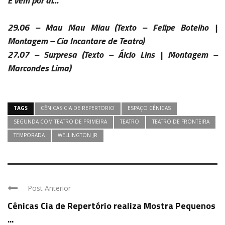
E vem por aí…
29.06 – Mau Mau Miau
(Texto – Felipe Botelho |
Montagem – Cia Incantare de Teatro)
27.07 – Surpresa
(Texto – Álcio Lins | Montagem –
Marcondes Lima)
TAGS
CÊNICAS CIA DE REPERTORIO
ESPAÇO CÊNICAS
SEGUNDA COM TEATRO DE PRIMEIRA
TEATRO
TEATRO DE FRONTEIRA
TEMPORADA
WELLINGTON JR
Post Anterior
Cênicas Cia de Repertório realiza Mostra Pequenos
...