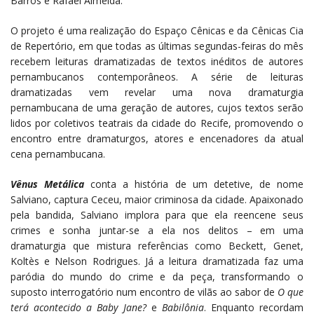
Barros e Rafael Almeida.
O projeto é uma realização do Espaço Cênicas e da Cênicas Cia
de Repertório, em que todas as últimas segundas-feiras do mês
recebem leituras dramatizadas de textos inéditos de autores
pernambucanos contemporâneos. A série de leituras
dramatizadas vem revelar uma nova dramaturgia
pernambucana de uma geração de autores, cujos textos serão
lidos por coletivos teatrais da cidade do Recife, promovendo o
encontro entre dramaturgos, atores e encenadores da atual
cena pernambucana.
Vênus Metálica
conta a história de um detetive, de nome
Salviano, captura Ceceu, maior criminosa da cidade. Apaixonado
pela bandida, Salviano implora para que ela reencene seus
crimes e sonha juntar-se a ela nos delitos – em uma
dramaturgia que mistura referências como Beckett, Genet,
Koltès e Nelson Rodrigues. Já a leitura dramatizada faz uma
paródia do mundo do crime e da peça, transformando o
suposto interrogatório num encontro de vilãs ao sabor de
O que
terá acontecido a Baby Jane?
e
Babilônia
. Enquanto recordam