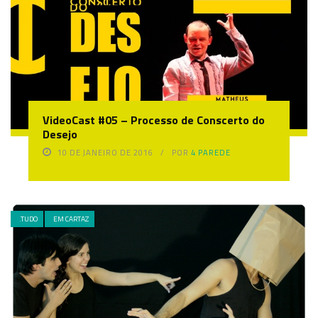
VideoCast #05 – Processo de Conscerto do
Desejo
10 DE JANEIRO DE 2016
POR
4 PAREDE
.TUDO
EM CARTAZ