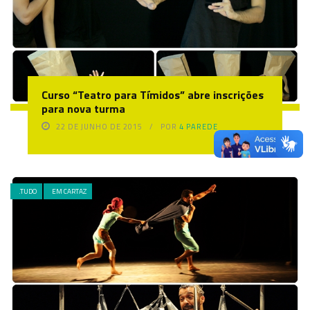
Curso “Teatro para Tímidos” abre inscrições
para nova turma
22 DE JUNHO DE 2015
POR
4 PAREDE
.TUDO
EM CARTAZ