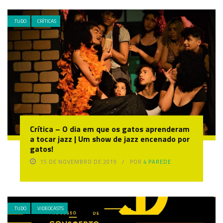
.TUDO
CRÍTICAS
Crítica – O dia em que os gatos aprenderam
a tocar jazz | Um show de jazz encenado por
gatos!
15 DE NOVEMBRO DE 2019
POR
4 PAREDE
.TUDO
VIDEOCASTS