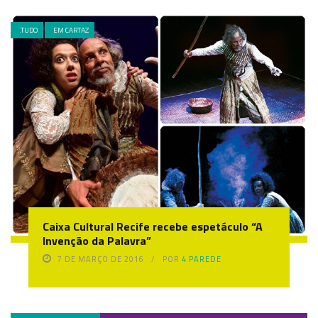
.TUDO
EM CARTAZ
Caixa Cultural Recife recebe espetáculo “A
Invenção da Palavra”
7 DE MARÇO DE 2016
POR
4 PAREDE