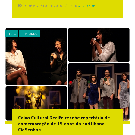
3 DE AGOSTO DE 2016
POR
4 PAREDE
.TUDO
EM CARTAZ
Caixa Cultural Recife recebe repertório de
comemoração de 15 anos da curitibana
CiaSenhas