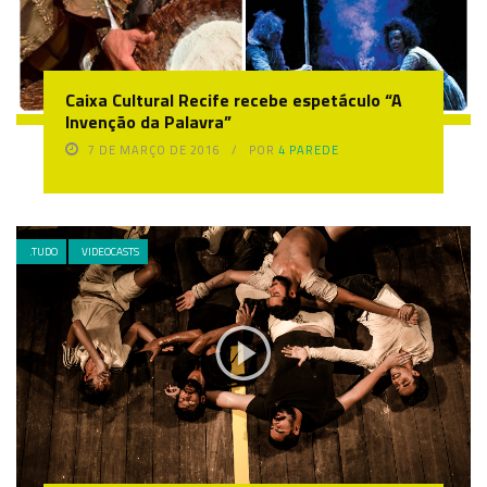
Caixa Cultural Recife recebe espetáculo “A
Invenção da Palavra”
7 DE MARÇO DE 2016
POR
4 PAREDE
.TUDO
VIDEOCASTS