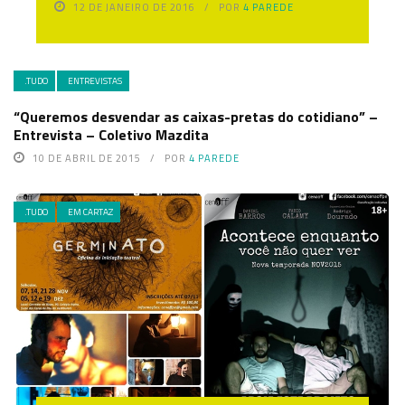
12 DE JANEIRO DE 2016
POR
4 PAREDE
.TUDO
ENTREVISTAS
“Queremos desvendar as caixas-pretas do cotidiano” –
Entrevista – Coletivo Mazdita
10 DE ABRIL DE 2015
POR
4 PAREDE
.TUDO
EM CARTAZ