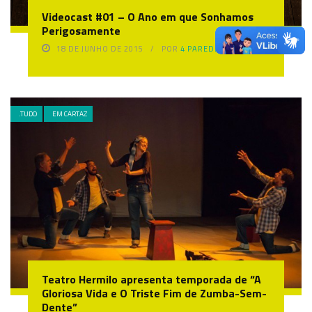
Videocast #01 – O Ano em que Sonhamos
Perigosamente
18 DE JUNHO DE 2015
POR
4 PAREDE
.TUDO
EM CARTAZ
Teatro Hermilo apresenta temporada de “A
Gloriosa Vida e O Triste Fim de Zumba-Sem-
Dente”