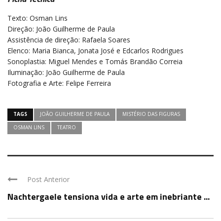
Texto: Osman Lins
Direção: João Guilherme de Paula
Assistência de direção: Rafaela Soares
Elenco: Maria Bianca, Jonata José e Edcarlos Rodrigues
Sonoplastia: Miguel Mendes e Tomás Brandão Correia
Iluminação: João Guilherme de Paula
Fotografia e Arte: Felipe Ferreira
TAGS
JOÃO GUILHERME DE PAULA
MISTÉRIO DAS FIGURAS
OSMAN LINS
TEATRO
Post Anterior
Nachtergaele tensiona vida e arte em inebriante ...