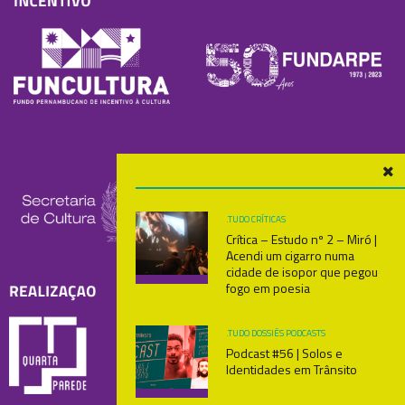
.TUDO
CRÍTICAS
Crítica – Estudo nº 2 – Miró |
Acendi um cigarro numa
cidade de isopor que pegou
fogo em poesia
.TUDO
DOSSIÊS
PODCASTS
Podcast #56 | Solos e
Identidades em Trânsito