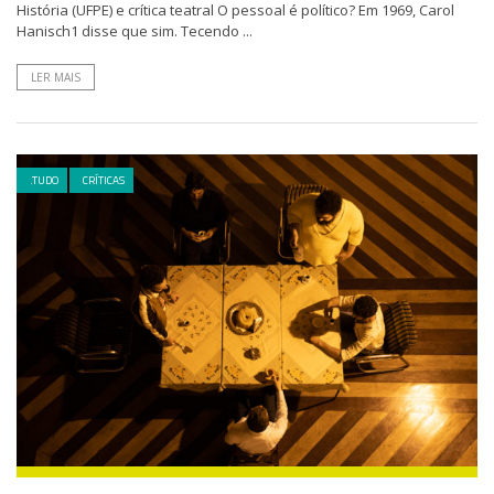
História (UFPE) e crítica teatral O pessoal é político? Em 1969, Carol
Hanisch1 disse que sim. Tecendo ...
LER MAIS
.TUDO
CRÍTICAS