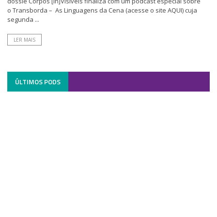
dossiê Corpos [In]Visíveis finaliza com um podcast especial sobre
o Transborda – As Linguagens da Cena (acesse o site AQUI) cuja
segunda ...
LER MAIS
ÚLTIMOS PODS