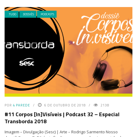
.TUDO
DOSSIÊS
PODCASTS
POR
4 PAREDE
6 DE OUTUBRO DE 2018
2138
#11 Corpos [In]Visíveis | Podcast 32 – Especial
Transborda 2018
Imagem – Divulgação (Sesc) | Arte – Rodrigo Sarmento Nosso