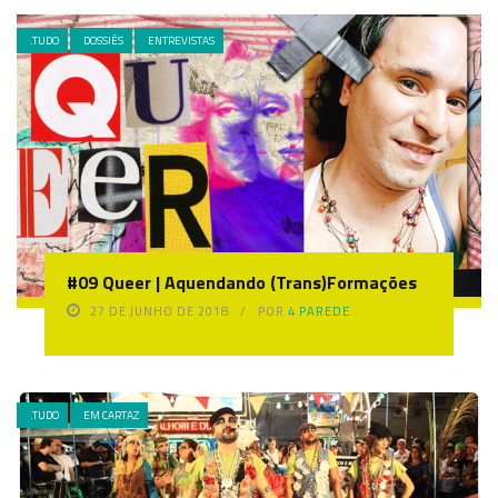
.TUDO
DOSSIÊS
ENTREVISTAS
#09 Queer | Aquendando (Trans)Formações
27 DE JUNHO DE 2018
POR
4 PAREDE
.TUDO
EM CARTAZ