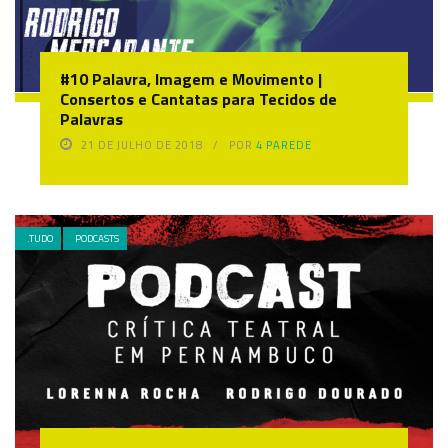
#10 Palavra, Imagem e Movimento |
Consertos e Cantatas para Tecidos de
Palavras
21 DE JULHO DE 2018
POR
4 PAREDE
.TUDO
PODCASTS