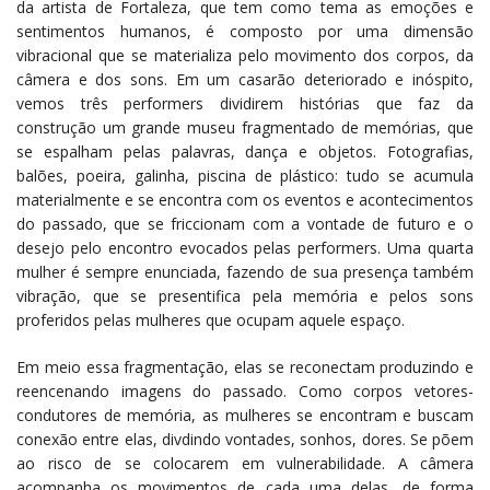
da artista de Fortaleza, que tem como tema as emoções e
sentimentos humanos, é composto por uma dimensão
vibracional que se materializa pelo movimento dos corpos, da
câmera e dos sons. Em um casarão deteriorado e inóspito,
vemos três performers dividirem histórias que faz da
construção um grande museu fragmentado de memórias, que
se espalham pelas palavras, dança e objetos. Fotografias,
balões, poeira, galinha, piscina de plástico: tudo se acumula
materialmente e se encontra com os eventos e acontecimentos
do passado, que se friccionam com a vontade de futuro e o
desejo pelo encontro evocados pelas performers. Uma quarta
mulher é sempre enunciada, fazendo de sua presença também
vibração, que se presentifica pela memória e pelos sons
proferidos pelas mulheres que ocupam aquele espaço.
Em meio essa fragmentação, elas se reconectam produzindo e
reencenando imagens do passado. Como corpos vetores-
condutores de memória, as mulheres se encontram e buscam
conexão entre elas, divdindo vontades, sonhos, dores. Se põem
ao risco de se colocarem em vulnerabilidade. A câmera
acompanha os movimentos de cada uma delas, de forma