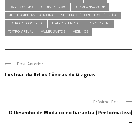
FRANCIS WILKER
GRUPO EROSÃO
LUIS ALONSO-AUDE
MUSEU AMBULANTE-ATAFONA
SE EU FALO É PORQUE VOCÊ ESTÁ AI
TEATRO DE CONCRETO
TEATRO FILMADO
TEATRO ONLINE
TEATRO VIRTUAL
VALMIR SANTOS
VIZINHOS
Post Anterior
Festival de Artes Cênicas de Alagoas – ...
Próximo Post
O Desenho de Moda como Garantia (Performativa)
...