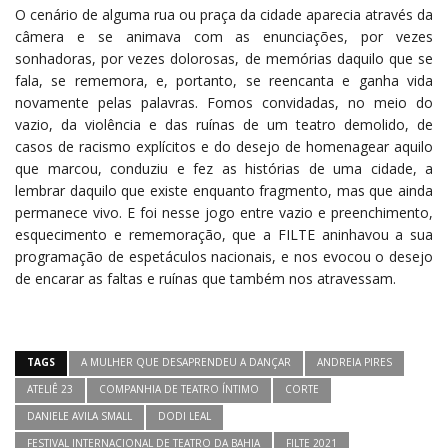
O cenário de alguma rua ou praça da cidade aparecia através da
câmera e se animava com as enunciações, por vezes
sonhadoras, por vezes dolorosas, de memórias daquilo que se
fala, se rememora, e, portanto, se reencanta e ganha vida
novamente pelas palavras. Fomos convidadas, no meio do
vazio, da violência e das ruínas de um teatro demolido, de
casos de racismo explícitos e do desejo de homenagear aquilo
que marcou, conduziu e fez as histórias de uma cidade, a
lembrar daquilo que existe enquanto fragmento, mas que ainda
permanece vivo. E foi nesse jogo entre vazio e preenchimento,
esquecimento e rememoração, que a FILTE aninhavou a sua
programação de espetáculos nacionais, e nos evocou o desejo
de encarar as faltas e ruínas que também nos atravessam.
TAGS
A MULHER QUE DESAPRENDEU A DANÇAR
ANDREIA PIRES
ATELIÊ 23
COMPANHIA DE TEATRO ÍNTIMO
CORTE
DANIELE AVILA SMALL
DODI LEAL
FESTIVAL INTERNACIONAL DE TEATRO DA BAHIA
FILTE 2021