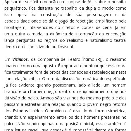
Apesar de ser feita menção na sinopse de
¼…
sobre o hospital
psiquiátrico, fica distante no trabalho da dupla o modo como
isso opera na construção de sua personagem e da
espacialidade onde se dá o jogo de repetição amplificado pela
montagem, intervenções do diretor e cortes de cena. Já em
uma outra camada, a dinâmica de interrupção da encenação
lança perguntas ao regime do realismo e naturalismo teatral
dentro do dispositivo do audiovisual.
Em
Vizinhos
, da Companhia de Teatro Íntimo (RJ), o realismo
aparece como uma aposta. É importante pontuar que essa obra
fica totalmente fora de orbita das conexões estabelecidas nesta
constelação crítica. O tom da discussão temática do espetáculo
já fica evidente quando posicionam, lado a lado, um homem
branco e um homem negro dentro do enquadramento que nos
dá visão do palco. Ambos são vizinhos do mesmo prédio e eles
passam a estreitar uma relação quando o jovem negro retorna
dos Estados Unidos. O ambiente é dividido de forma simétrica,
criando um espelhamento entre os dois homens presentes no
palco. Não sendo apenas uma posição inicial, essa também é
uma leitura racial, que desde-já é impossível diante da forma