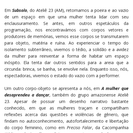
Em
Subsolo
, do Ateliê 23 (AM), retornamos a poeira e ao vazio
de um espaço em que uma mulher tenta lidar com seu
enclausuramento. Se antes, em outros espetáculos da
programação, nos encontravámos com corpos vetores e
produtores de memórias, vemos esse corpos se transmutarem
para objeto, matéria e ruína. Ao experienciar o tempo do
isolamento subterrâneo, vivemos o tédio, a solidão e a avidez
da mulher para reinventar a forma de habitar um espaço
inóspito. Ela tenta dar outros sentidos para a areia que a
circunda: brinca, se banha, se envolve nela. Enquanto isso, nós,
espectadoras, vivemos o estado do vazio com a performer.
Um outro corpo-objeto se apresenta a nós, em
A mulher que
desaprendeu a dançar
, também do grupo amazonense Ateliê
23. Apesar de possuir um desenho narrativo bastante
conhecido, em que as mulheres traçam e compartilham
reflexões acerca das questões e violências de gênero, que
findam no autoconhecimento, autofortalecimento e libertação
do corpo feminino, como em
Preciso Falar
, da Cacompanhia