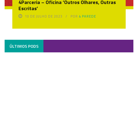
4Parceria – Oficina ‘Outros Olhares, Outras
Escritas’
10 DE JULHO DE 2023
POR
4 PAREDE
ÚLTIMOS PODS