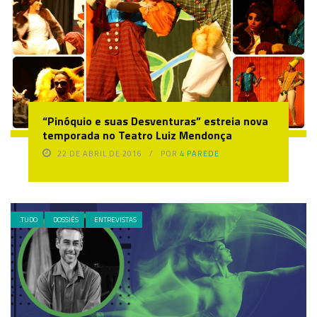
“Pinóquio e suas Desventuras” estreia nova
temporada no Teatro Luiz Mendonça
22 DE ABRIL DE 2016
POR
4 PAREDE
.TUDO
DOSSIÊS
ENTREVISTAS