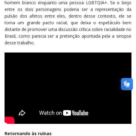
homem branco enquanto uma pessoa LGBTQIA+. Se o beijo
entre os dois personagens poderia ser a representação da
pulsão dos afetos entre eles, dentro desse contexto, ele se
torna um grande pacto racial, que deixa o espetáculo bem
distante de promover uma discussão crítica sobre racialidade no
Brasil, como parecia ser a pretenção apontada pela a sinopse
desse trabalho.
Retornando às ruínas