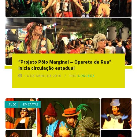
“Projeto Pólo Marginal – Opereta de Rua”
inicia circulação estadual
14 DE ABRIL DE 2016
POR
4 PAREDE
.TUDO
EM CARTAZ