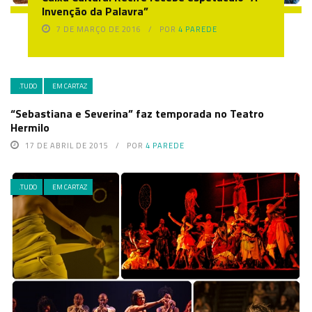
Invenção da Palavra”
7 DE MARÇO DE 2016
POR
4 PAREDE
.TUDO
EM CARTAZ
“Sebastiana e Severina” faz temporada no Teatro
Hermilo
17 DE ABRIL DE 2015
POR
4 PAREDE
.TUDO
EM CARTAZ