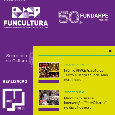
.TUDO
EM CARTAZ
Prêmio APACEPE 2016 de
Teatro e Dança anuncia seus
escolhidos
.TUDO
EM CARTAZ
Marco Zero recebe
intervenção “EntreOlhares”
no dia o7 de maio