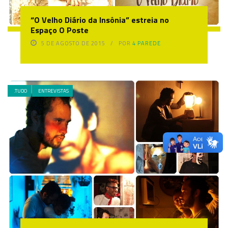
“O Velho Diário da Insônia” estreia no
Espaço O Poste
5 DE AGOSTO DE 2015
POR
4 PAREDE
.TUDO
ENTREVISTAS