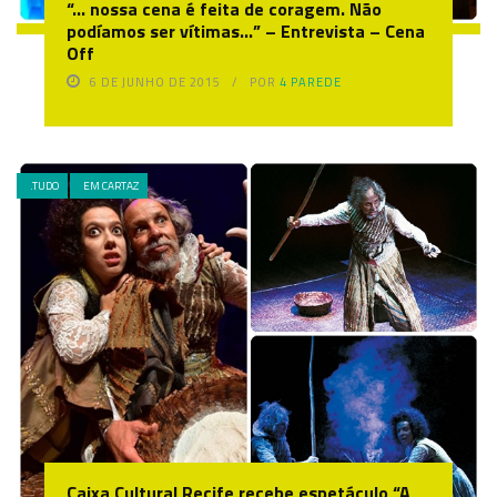
“… nossa cena é feita de coragem. Não
podíamos ser vítimas…” – Entrevista – Cena
Off
6 DE JUNHO DE 2015
POR
4 PAREDE
.TUDO
EM CARTAZ
Caixa Cultural Recife recebe espetáculo “A