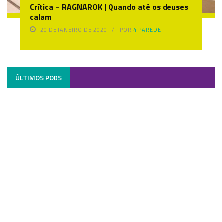
Crítica – RAGNAROK | Quando até os deuses
calam
20 DE JANEIRO DE 2020
POR
4 PAREDE
ÚLTIMOS PODS