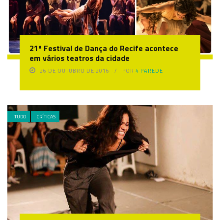
21º Festival de Dança do Recife acontece
em vários teatros da cidade
26 DE OUTUBRO DE 2016
POR
4 PAREDE
.TUDO
CRÍTICAS