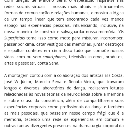
Com direção de Marcelo Sena, o espetáculo inspira-se nas
redes sociais virtuais – nossas mais atuais e já imanentes
formas de comunicação e relações humanas, e mostra a lógica
de um tempo linear que tem encontrado cada vez menos
espaço nas experiências pessoais, influenciando, inclusive, na
nossa maneira de construir e salvaguardar nossa memória. “
Os
Superficiais
toma isso como mote para misturar, interromper,
passar por cima, catar vestígios das memórias, juntar destroços
e espalhar confetes em cima disso tudo que compõe nossas
vidas, com ou sem
smartphones
, televisão, internet, produtos,
artes e pessoas”, conta Sena.
A montagem contou com a colaboração dos artistas Elis Costa,
José W Júnior, Marcelo Sena e Renata Vieira, que travaram
longos e diversos laboratórios de dança, realizaram leituras
relacionadas às novas teorias da neurociência sobre a memória
e sobre o uso da consciência, além de compartilharem suas
experiências corporais como profissionais da dança e também
as mais pessoais, que passeiam nesse campo frágil que é a
memória, tecendo uma rede de experiências em comum e
outras tantas divergentes presentes na dramaturgia corporal da