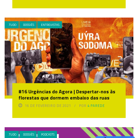
.TUDO
DOSSIÊS
ENTREVISTAS
#16 Urgências do Agora | Despertar-nos às
florestas que dormem embaixo das ruas
16 DE FEVEREIRO DE 2021
POR
4 PAREDE
.TUDO
DOSSIÊS
PODCASTS