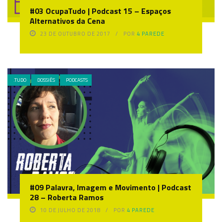
#03 OcupaTudo | Podcast 15 – Espaços
Alternativos da Cena
23 DE OUTUBRO DE 2017
POR
4 PAREDE
.TUDO
DOSSIÊS
PODCASTS
#09 Palavra, Imagem e Movimento | Podcast
28 – Roberta Ramos
10 DE JULHO DE 2018
POR
4 PAREDE