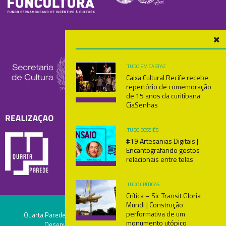
.TUDO
EM CARTAZ
Caixa Cultural Recife recebe
repertório de comemoração
de 15 anos da curitibana
CiaSenhas
.TUDO
DOSSIÊS
#19 Artesanias Digitais |
Encantografando gestos
relacionais entre telas
.TUDO
CRÍTICAS
Crítica – Sic Transit Gloria
Mundi | Construção
performativa de um
Quarta Parede - Palco & Plateia. Unidos! Direitos Reservados.
monumento utópico
Desenvolvido pela Atuante Agência Digital. V1.1