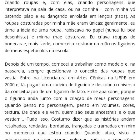
criando roupas e, com elas, criando personagens que
interpretava na sala de casa, ou na cozinha – com minha vó
batendo pilão e eu dançando enrolada em lençois (risos). As
roupas costuradas por minha mãe eram únicas: geralmente, eu
tinha a ideia de uma roupa, rabiscava no papel (nunca fui boa
desenhista) e minha mae costurava. Eu criava roupas de
bonecas e, mais tarde, comecei a costurar na mão os figurinos
de meus espetáculos na escola.
Depois de um tempo, comecei a trabalhar como modelo e, na
passarela, sempre questionava o conceito das roupas que
vestia. Entrei na Licenciatura em Artes Cênicas na UFPE em
2000 e, lá, paguei uma cadeira de figurino e descobri o universo
da conceituação de um figurino de fato. E me apaixonei, porque
o figurino anda junto com a criação de meus personagens.
Quando penso no personagem, penso em volumes, cores,
textura. De onde ele vem, quem são seus ancestrais e o que
vestiam… Tudo isso. Costumo dizer que as histórias andam
retalhadas, rendadas, bordadas, trançadas e tramadas em mim
no momento que estou criando. Quando atuo, visto o
personagem, de sons, cores, volumes, música e sensações.