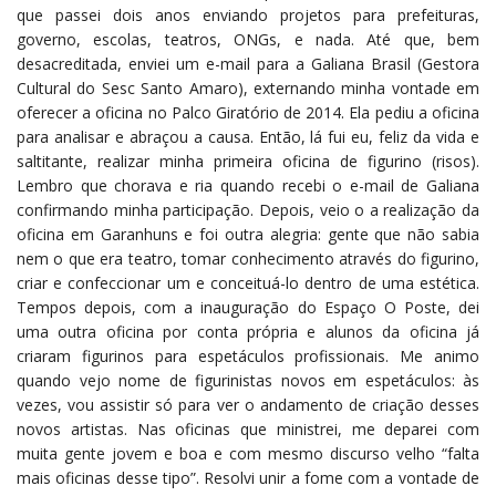
que passei dois anos enviando projetos para prefeituras,
governo, escolas, teatros, ONGs, e nada. Até que, bem
desacreditada, enviei um e-mail para a Galiana Brasil (Gestora
Cultural do Sesc Santo Amaro), externando minha vontade em
oferecer a oficina no Palco Giratório de 2014. Ela pediu a oficina
para analisar e abraçou a causa. Então, lá fui eu, feliz da vida e
saltitante, realizar minha primeira oficina de figurino (risos).
Lembro que chorava e ria quando recebi o e-mail de Galiana
confirmando minha participação. Depois, veio o a realização da
oficina em Garanhuns e foi outra alegria: gente que não sabia
nem o que era teatro, tomar conhecimento através do figurino,
criar e confeccionar um e conceituá-lo dentro de uma estética.
Tempos depois, com a inauguração do Espaço O Poste, dei
uma outra oficina por conta própria e alunos da oficina já
criaram figurinos para espetáculos profissionais. Me animo
quando vejo nome de figurinistas novos em espetáculos: às
vezes, vou assistir só para ver o andamento de criação desses
novos artistas. Nas oficinas que ministrei, me deparei com
muita gente jovem e boa e com mesmo discurso velho “falta
mais oficinas desse tipo”. Resolvi unir a fome com a vontade de