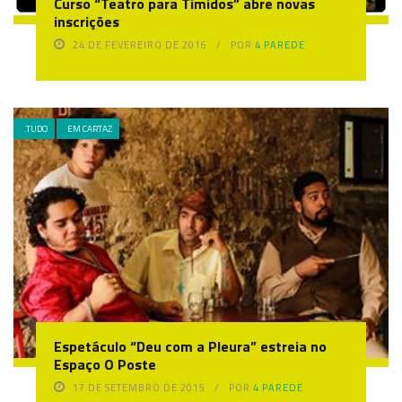
Curso “Teatro para Tímidos” abre novas
inscrições
24 DE FEVEREIRO DE 2016
POR
4 PAREDE
.TUDO
EM CARTAZ
Espetáculo “Deu com a Pleura” estreia no
Espaço O Poste
17 DE SETEMBRO DE 2015
POR
4 PAREDE