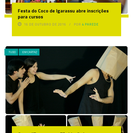
Festa do Coco de Igarassu abre inscrições
para cursos
16 DE OUTUBRO DE 2016
POR
4 PAREDE
.TUDO
EM CARTAZ