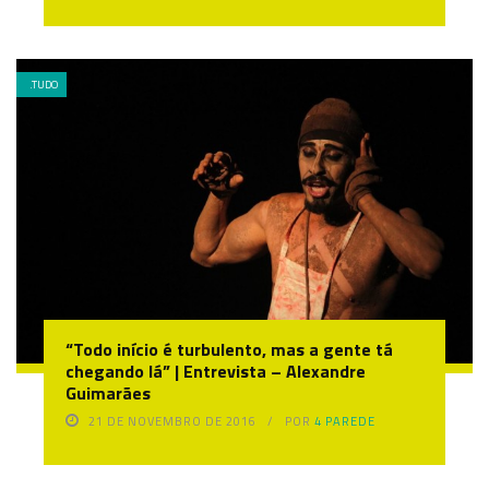
.TUDO
“Todo início é turbulento, mas a gente tá
chegando lá” | Entrevista – Alexandre
Guimarães
21 DE NOVEMBRO DE 2016
POR
4 PAREDE