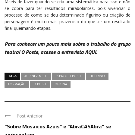
fáceis de fazer quando se cria uma sistemática para isso e não
se cobra para ter resultados mirabolantes, pois vivenciar o
processo de como se deu determinado figurino ou criação de
personagem é muito mais prazeroso do que ter um resultado
final queimando etapas.
Para conhecer um pouco mais sobre o trabalho do grupo
teatral O Poste, acesse a entrevista
AQUI
.
TAGS
AGRINEZ MELO
ESPAÇO O POSTE
FIGURINO
FORMAÇÃO
O POSTE
OFICINA
Post Anterior
“Sobre Mosaicos Azuis” e “AbraCASAbra” se
apresentam ...